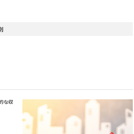
別
的な収