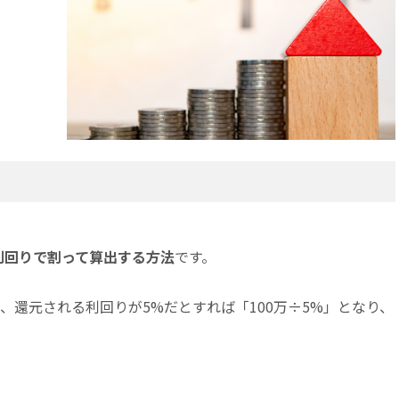
利回りで割って算出する方法
です。
」、還元される利回りが5%だとすれば「100万÷5%」となり、